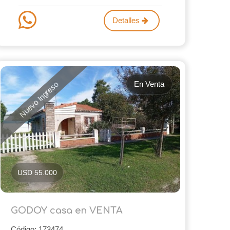
Detalles
En Venta
Nuevo Ingreso
USD 55.000
GODOY casa en VENTA
Código: 173474