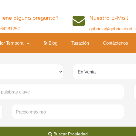
Tiene alguna pregunta?
Nuestro E-Mail
364281252
gabriela@gabrielacorti
iler Temporal
Blog
Tasación
Contáctenos
Buscar Propiedad