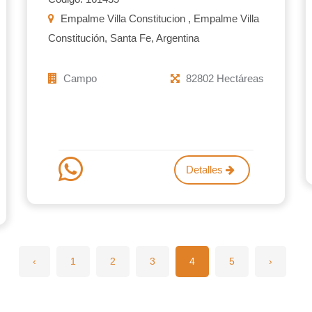
Empalme Villa Constitucion , Empalme Villa
Constitución, Santa Fe, Argentina
Campo
82802 Hectáreas
Detalles
‹
1
2
3
4
5
›