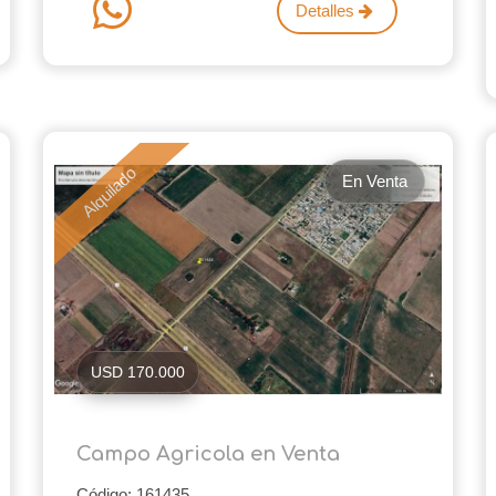
Detalles
Alquilado
En Venta
USD 170.000
Campo Agricola en Venta
Código: 161435