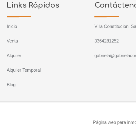
Links Rápidos
Contácten
Inicio
Villa Constitucion, S
Venta
3364281252
Alquiler
gabriela@gabrielacor
Alquiler Temporal
Blog
Página web para inmob