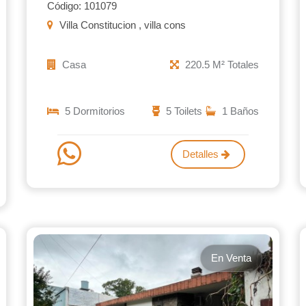
Código: 101079
Villa Constitucion , villa cons
Casa
220.5 M² Totales
5 Dormitorios
5 Toilets
1 Baños
Detalles
En Venta